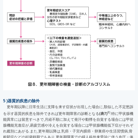
5 )器質的疾患の除外
更年期以降に日常生活に支障を来す症状が出現した場合に,類似した不定愁訴
8)
を示す器質的疾患を除外できれば更年期障害の診断となる
(表7)
.特に甲状腺機
能異常には留意すべきで,月経不順に加えて発汗や動悸を自覚する場合には甲状
腺機能充進症が,易疲労感や冷えを自覚する場合には甲状腺機能低下症がそれぞ
れ鑑別にあがる.また,更年期以降は,乳癌・子宮内膜癌・卵巣癌や生活習慣病,骨
粗鬆症などの好発時期でもあり,更年期障害での婦人科外来受診に伴う血圧・体