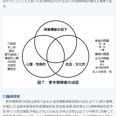
分かりにくいことも多いため,時間をかけたお互いの信頼関係の確立も重要であ
る.
3 )臨床症状
更年期障害の症状は多彩であるが,血管運動神経症状(のぼせ,ほてり,発汗,動悸,
冷感など),泌尿生殖器症状(腟萎縮症状,性交痛,頻尿,尿失禁など),精神神経症状(不
安,抑うつ,気力減退,不眠など)などがある.日本人女性は,ほてりや発汗に比較して