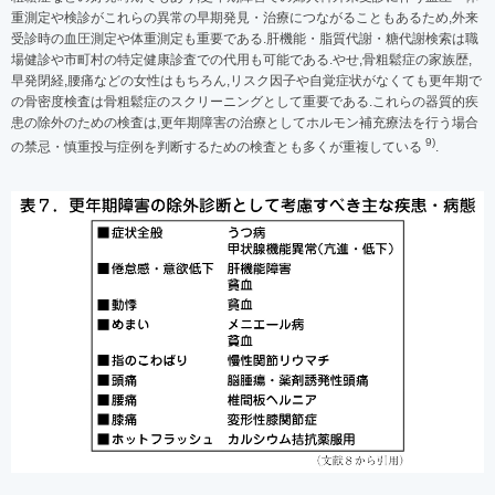
重測定や検診がこれらの異常の早期発見・治療につながることもあるため,外来
受診時の血圧測定や体重測定も重要である.肝機能・脂質代謝・糖代謝検索は職
場健診や市町村の特定健康診査での代用も可能である.やせ,骨粗鬆症の家族歴,
早発閉経,腰痛などの女性はもちろん,リスク因子や自覚症状がなくても更年期で
の骨密度検査は骨粗鬆症のスクリーニングとして重要である.これらの器質的疾
患の除外のための検査は,更年期障害の治療としてホルモン補充療法を行う場合
9)
の禁忌・慎重投与症例を判断するための検査とも多くが重複している
.