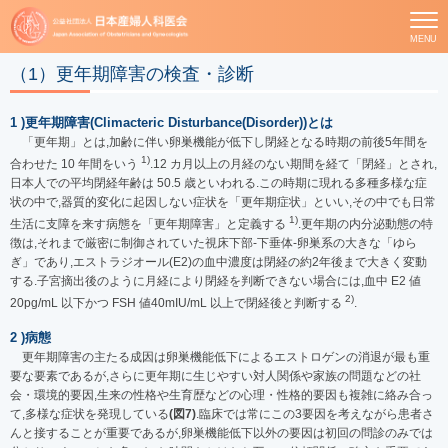
MENU
（1）更年期障害の検査・診断
1 )更年期障害(Climacteric Disturbance(Disorder))とは
「更年期」とは,加齢に伴い卵巣機能が低下し閉経となる時期の前後5年間を
1)
合わせた 10 年間をいう
.12 カ月以上の月経のない期間を経て「閉経」とされ,
日本人での平均閉経年齢は 50.5 歳といわれる.この時期に現れる多種多様な症
状の中で,器質的変化に起因しない症状を「更年期症状」といい,その中でも日常
1)
生活に支障を来す病態を「更年期障害」と定義する
.更年期の内分泌動態の特
徴は,それまで厳密に制御されていた視床下部-下垂体-卵巣系の大きな「ゆら
ぎ」であり,エストラジオール(E2)の血中濃度は閉経の約2年後まで大きく変動
する.子宮摘出後のように月経により閉経を判断できない場合には,血中 E2 値
2)
20pg/mL 以下かつ FSH 値40mIU/mL 以上で閉経後と判断する
.
2 )病態
更年期障害の主たる成因は卵巣機能低下によるエストロゲンの消退が最も重
要な要素であるが,さらに更年期に生じやすい対人関係や家族の問題などの社
会・環境的要因,生来の性格や生育歴などの心理・性格的要因も複雑に絡み合っ
て,多様な症状を発現している
(図7)
.臨床では常にこの3要因を考えながら患者さ
んと接することが重要であるが,卵巣機能低下以外の要因は初回の問診のみでは