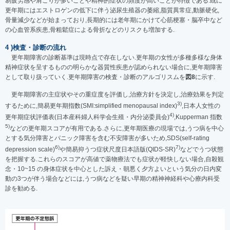
易疲労感や肩こりが多いことや精神的症状の頻度が高いことが特徴である.既に
更年期にはエストロゲンの低下に伴う泌尿生殖器の萎縮,脂質異常症,動脈硬化,
骨量減少などが始まっており,長期的には老年期にかけて心筋梗塞・脳卒中など
の心血管系疾患,骨粗鬆症による骨折などのリスクも増加する.
4 )検査・診断の流れ
更年期障害の診断基準は現時点で存在しない.更年期の女性が多種多様な身体
精神症状を呈するものの明らかな器質性疾患が認められない場合に,更年期障害
として取り扱っていく.更年期障害の検査・診断のアルゴリスムを
図8
に示す.
更年期障害の主症状やその重症度を評価し,治療方針を決定し,治療効果を判定
3)
するために,簡易更年期指数(SMI:simplified menopausal index)
,日本人女性の
4)
更年期症状評価表(日本産科婦人科学会生殖・内分泌委員会)
,Kupperman 指数
5)
などの更年期スコアが有用である.さらに,更年期医療の現場では,うつ病を中心
とする気分障害とパニック障害を含む不安障害が多いため,SDS(self-rating
6)
7)
depression scale)
や簡易抑うつ症状尺度日本語版(QIDS-SR)
などでうつ状態
を把握する.これらのスコアが高値で薬物療法でも症状が軽快しない場合,自殺観
念・10~15 の身体症状を中心とした訴え・朝悪く夕方よいという気分の日内変
動の3つが伴う場合などには,うつ病などを疑い早期の精神神経科や心療内科受
診を勧める.