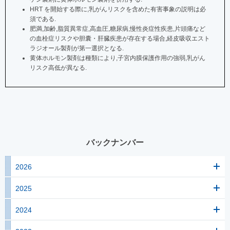
HRT を開始する際に,乳がんリスクを含めた有害事象の説明は必
須である.
肥満,加齢,脂質異常症,高血圧,糖尿病,慢性炎症性疾患,片頭痛など
の血栓症リスクや胆囊・肝臓疾患が存在する場合,経皮吸収エスト
ラジオール製剤が第一選択となる.
黄体ホルモン製剤は種類により,子宮内膜保護作用の強弱,乳がん
リスク高低が異なる.
バックナンバー
2026
2025
2024