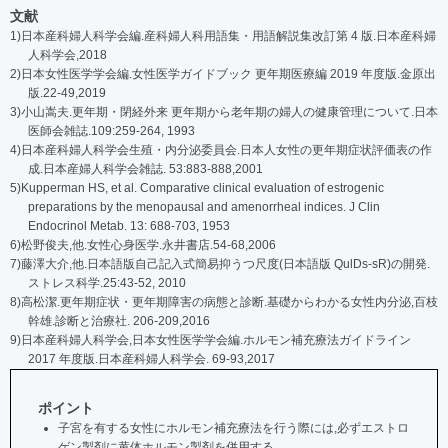
文献
1)日本産科婦人科学会編.産科婦人科用語集・用語解説集改訂第 4 版.日本産科婦
人科学会,2018
2)日本女性医学学会編.女性医学ガイドブック 更年期医療編 2019 年度版.金原出
版.22-49,2019
3)小山嵩夫.更年期・閉経外来 更年期から老年期の婦人の健康管理について.日本
医師会雑誌.109:259-264, 1993
4)日本産科婦人科学会生殖・内分泌委員会.日本人女性の更年期症状評価表の作
成.日本産婦人科学会雑誌. 53:883-888,2001
5)Kupperman HS, et al. Comparative clinical evaluation of estrogenic
preparations by the menopausal and amenorrheal indices. J Clin
Endocrinol Metab. 13: 688-703, 1953
6)松野俊夫,他.女性心身医学.永井書店.54-68,2006
7)藤澤大介,他.日本語版自己記入式簡易抑うつ尺度(日本語版 QulDs-sR)の開発.
ストレス科学.25:43-52, 2010
8)高松潔.更年期症状・更年期障害の病態と診断.基礎からわかる女性内分泌,百枝
幹雄.診断と治療社. 206-209,2016
9)日本産科婦人科学会,日本女性医学学会編.ホルモン補充療法ガイドライン
2017 年度版.日本産科婦人科学会. 69-93,2017
ポイント
子宮を有する女性にホルモン補充療法を行う際には,必ずエストロ
ゲン製剤に黄体ホルモン製剤を併用する.