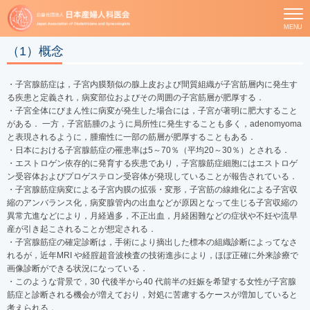
MENU
（1）概念
・子宮腺筋症は，子宮内膜類似の腺上皮および間質組織が子宮筋層内に発生す
る疾患と定義され，病変部位およびその周囲の子宮筋層が肥厚する．
・子宮全体にびまん性に病変が発生した場合には，子宮が著明に肥大すること
がある． 一方，子宮筋腫のように局所性に発生することも多く，adenomyoma
と表現されるように，腫瘤性に一部の筋層が肥厚することもある．
・日本における子宮腺筋症の罹患率は5～70％（平均20～30％）とされる．
・エストロゲン依存的に発育する疾患であり，子宮腺筋症細胞にはエストロゲ
ン受容体およびプロゲステロン受容体が発現していることが報告されている．
・子宮腺筋症病変による子宮内膜の拡張・変形，子宮筋の線維化による子宮収
縮のアンバランス化，病変腺管内の出血などが原因となって生じる子宮収縮の
異常亢進などにより，月経過多，不正出血，月経困難などの症状や不妊や流早
産が引き起こされることが想定される．
・子宮腺筋症の確定診断は，手術により摘出した標本の組織診断によってなさ
れるが，近年MRI や経腟超音波検査の技術進歩により，ほぼ正確に外来診療で
画像診断ができる状況になっている．
・このような背景で，30 代後半から40 代前半の妊娠を希望する女性が子宮腺
筋症と診断される機会が増えており，対処に苦慮するケースが増加していると
考えられる．