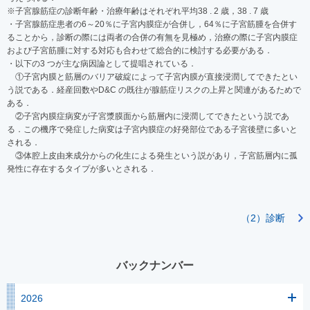
※子宮腺筋症の診断年齢・治療年齢はそれぞれ平均38 . 2 歳，38 . 7 歳
・子宮腺筋症患者の6～20％に子宮内膜症が合併し，64％に子宮筋腫を合併す
ることから，診断の際には両者の合併の有無を見極め，治療の際に子宮内膜症
および子宮筋腫に対する対応も合わせて総合的に検討する必要がある．
・以下の3 つが主な病因論として提唱されている．
①子宮内膜と筋層のバリア破綻によって子宮内膜が直接浸潤してできたとい
う説である．経産回数やD&C の既往が腺筋症リスクの上昇と関連があるためで
ある．
②子宮内膜症病変が子宮漿膜面から筋層内に浸潤してできたという説であ
る．この機序で発症した病変は子宮内膜症の好発部位である子宮後壁に多いと
される．
③体腔上皮由来成分からの化生による発生という説があり，子宮筋層内に孤
発性に存在するタイプが多いとされる．
（2）診断
バックナンバー
2026