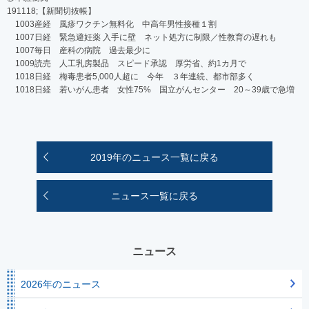
191118;【新聞切抜帳】
1003産経 風疹ワクチン無料化 中高年男性接種１割
1007日経 緊急避妊薬 入手に壁 ネット処方に制限／性教育の遅れも
1007毎日 産科の病院 過去最少に
1009読売 人工乳房製品 スピード承認 厚労省、約1カ月で
1018日経 梅毒患者5,000人超に 今年 ３年連続、都市部多く
1018日経 若いがん患者 女性75% 国立がんセンター 20～39歳で急増
2019年のニュース一覧に戻る
ニュース一覧に戻る
ニュース
2026年のニュース