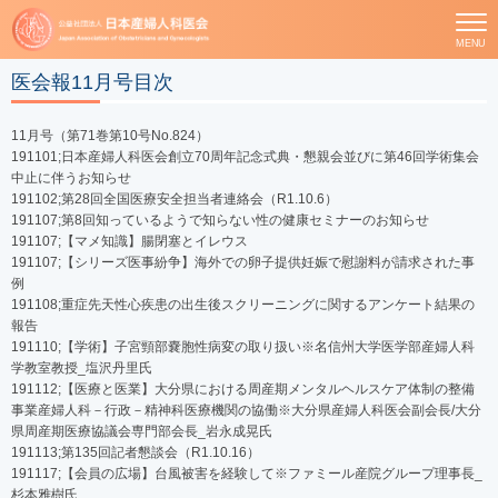
MENU
医会報11月号目次
11月号（第71巻第10号No.824）
191101;日本産婦人科医会創立70周年記念式典・懇親会並びに第46回学術集会
中止に伴うお知らせ
191102;第28回全国医療安全担当者連絡会（R1.10.6）
191107;第8回知っているようで知らない性の健康セミナーのお知らせ
191107;【マメ知識】腸閉塞とイレウス
191107;【シリーズ医事紛争】海外での卵子提供妊娠で慰謝料が請求された事
例
191108;重症先天性心疾患の出生後スクリーニングに関するアンケート結果の
報告
191110;【学術】子宮頸部嚢胞性病変の取り扱い※名信州大学医学部産婦人科
学教室教授_塩沢丹里氏
191112;【医療と医業】大分県における周産期メンタルヘルスケア体制の整備
事業産婦人科－行政－精神科医療機関の協働※大分県産婦人科医会副会長/大分
県周産期医療協議会専門部会長_岩永成晃氏
191113;第135回記者懇談会（R1.10.16）
191117;【会員の広場】台風被害を経験して※ファミール産院グループ理事長_
杉本雅樹氏