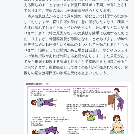
える間しめることを繰り返す骨盤底筋訓練（下図）が有効とされ
ております。重症の場合は手術療法が適応となります。
本来膀胱は広がることで尿を溜め、縮むことで排尿する役割を
しておりますが、切迫性尿失禁は、急に尿がしたくなり、我慢で
きずに漏れてしまうためトイレが近くなり、外出中などに大変困
ります。多くは特に原因がないのに膀胱が勝手に収縮するために
おこりますが、骨盤臓器脱が原因となることがあります。切迫性
尿失禁は過活動膀胱という概念の１つとして分類されることもあ
ります。治療としては肥満がある場合は減量し、水分やカフェイ
ンの過剰摂取があれば制限する必要があります。また尿意があっ
てから排尿を我慢する訓練を行うことで膀胱容量を増加させるこ
ともできます。薬物療法として多くの薬剤が開発されており、お
困りの場合は専門医の診察を受けるとよいでしょう。