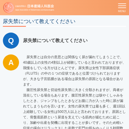
MENU
尿失禁について教えてください
尿失禁について教えてください
尿失禁とは自分の意思とは関係なく尿が漏れてしまうことで、
40歳以上の女性の4割以上が経験していると言われておりますが、
我慢をしている方がほとんどです。尿失禁は女性下部尿路症状
（FLUTS）の中の１つの症状であると位置づけられております
が、大きな子宮筋腫がある場合は尿失禁の原因となる場合があり
ます。
腹圧性尿失禁と切迫性尿失禁に大きく分類されますが、両者が
混在している場合もあります。腹圧性尿失禁とは咳やくしゃみを
したとき、ジャンプをしたときなどお腹に力が入った時に尿が漏
れてしまうものを言います。女性の尿失禁では最も多く、週1回以
上経験している女性は500万人以上と言われております。原因とし
て、骨盤底筋群という尿道を支えている筋肉が緩むために起こ
り、加齢や出産を契機に出現することが多いです。そのため軽い
症状の場合はリラックスした姿勢で肛門や腟をゆっくり５秒間数